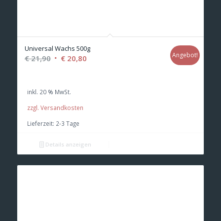
Universal Wachs 500g
Angebot!
Ursprünglicher
Aktueller
€
21,90
€
20,80
Preis
Preis
war:
ist:
inkl. 20 % MwSt.
€ 21,90
€ 20,80.
zzgl. Versandkosten
Lieferzeit:
2-3 Tage
Details anzeigen