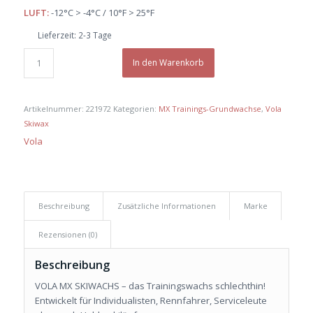
war:
ist:
LUFT:
-12°C > -4°C / 10°F > 25°F
€ 40,50
€ 38,50.
Lieferzeit:
2-3 Tage
In den Warenkorb
Artikelnummer:
221972
Kategorien:
MX Trainings-Grundwachse
,
Vola
Skiwax
Vola
Beschreibung
Zusätzliche Informationen
Marke
Rezensionen (0)
Beschreibung
VOLA MX SKIWACHS – das Trainingswachs schlechthin!
Entwickelt für Individualisten, Rennfahrer, Serviceleute