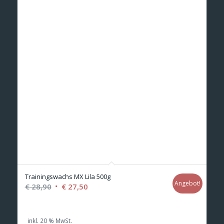
Trainingswachs MX Lila 500g
Angebot!
Ursprünglicher
Aktueller
€
28,90
€
27,50
Preis
Preis
war:
ist:
inkl. 20 % MwSt.
€ 28,90
€ 27,50.