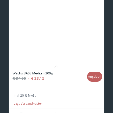
Wachs BASE Medium 200g
Angebot!
Ursprünglicher
Aktueller
€
34,90
€
33,15
Preis
Preis
war:
ist:
inkl. 20 % MwSt.
€ 34,90
€ 33,15.
zzgl. Versandkosten