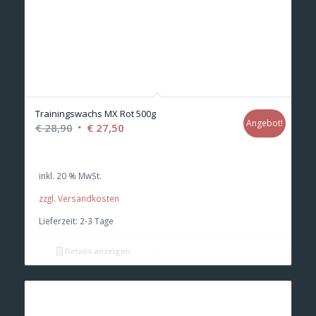
Trainingswachs MX Rot 500g
Angebot!
Ursprünglicher
Aktueller
€
28,90
€
27,50
Preis
Preis
war:
ist:
inkl. 20 % MwSt.
€ 28,90
€ 27,50.
zzgl. Versandkosten
Lieferzeit:
2-3 Tage
Details anzeigen