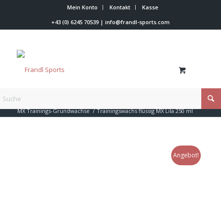
Mein Konto
Kontakt
Kasse
+43 (0) 6245 70539
|
info@frandl-sports.com
Du bist hier:
Startseite
/
Shop
/
Skiwachs
/
Vola Skiwax
/
MX Trainings-Grundwachse
/
Trainingswachs flüssig MX Lila 250 ml
Angebot!