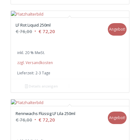
LF Rot Liquid 250ml
Angebot!
Ursprünglicher
Aktueller
€
76,00
€
72,20
Preis
Preis
war:
ist:
inkl. 20 % MwSt.
€ 76,00
€ 72,20.
zzgl. Versandkosten
Lieferzeit:
2-3 Tage
Details anzeigen
Rennwachs Flüssig LF Lila 250ml
Angebot!
Ursprünglicher
Aktueller
€
76,00
€
72,20
Preis
Preis
war:
ist: