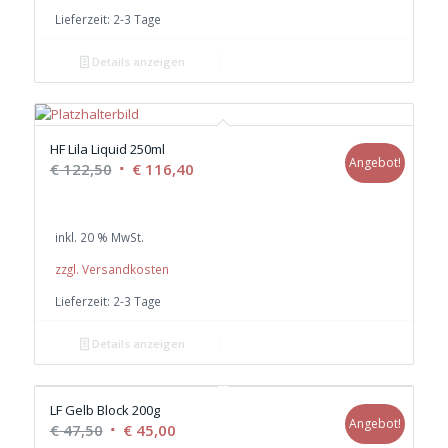
Lieferzeit:
2-3 Tage
Details anzeigen
HF Lila Liquid 250ml
Angebot!
Ursprünglicher
Aktueller
€
122,50
€
116,40
Preis
Preis
war:
ist:
inkl. 20 % MwSt.
€ 122,50
€ 116,40.
zzgl. Versandkosten
Lieferzeit:
2-3 Tage
Details anzeigen
LF Gelb Block 200g
Angebot!
Ursprünglicher
Aktueller
€
47,50
€
45,00