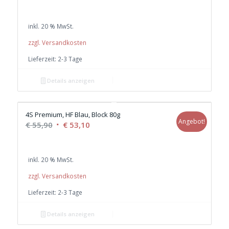
Preis
Preis
war:
ist:
inkl. 20 % MwSt.
€ 47,50
€ 45,00.
zzgl. Versandkosten
Lieferzeit:
2-3 Tage
Details anzeigen
4S Premium, HF Blau, Block 80g
Angebot!
Ursprünglicher
Aktueller
€
55,90
€
53,10
Preis
Preis
war:
ist:
inkl. 20 % MwSt.
€ 55,90
€ 53,10.
zzgl. Versandkosten
Lieferzeit:
2-3 Tage
Details anzeigen