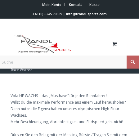
Mein Konto
Kontakt
Kasse
+43 (0) 6245 70539
|
info@frandl-sports.com
Du bist hier:
Startseite
/
Shop
/
Skiwachs
/
Vola Skiwax
/
Race Wachse
Vola HF WACHS – das „Musthave“ für jeden Rennfahrer!
Willst du die maximale Performance aus einem Lauf herausholen?
Dann nutze die Eigenschaften unseres olympischen High-Flour-
Wachses.
Mehr Beschleunigung, Abriebfestigkeit und Endspeed geht nicht!
Bürsten Sie den Belag mit der Messing-Bürste / Tragen Sie mit dem