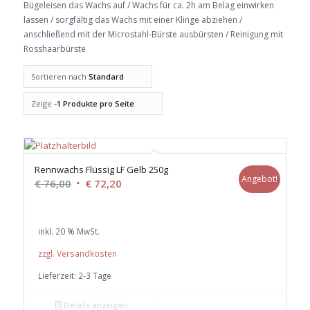
Bügeleisen das Wachs auf / Wachs für ca. 2h am Belag einwirken
lassen / sorgfältig das Wachs mit einer Klinge abziehen /
anschließend mit der Microstahl-Bürste ausbürsten / Reinigung mit
Rosshaarbürste
Sortieren nach
Standard
Zeige
-1 Produkte pro Seite
Rennwachs Flüssig LF Gelb 250g
Angebot!
Ursprünglicher
Aktueller
€
76,00
€
72,20
Preis
Preis
war:
ist:
inkl. 20 % MwSt.
€ 76,00
€ 72,20.
zzgl. Versandkosten
Lieferzeit:
2-3 Tage
Details anzeigen