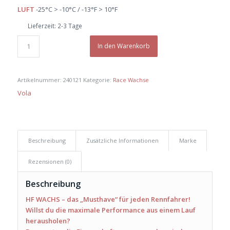
war:
ist:
LUFT
-25°C > -10°C / -13°F > 10°F
€ 55,90
€ 53,10.
Lieferzeit:
2-3 Tage
In den Warenkorb
Artikelnummer:
240121
Kategorie:
Race Wachse
Vola
Beschreibung
Zusätzliche Informationen
Marke
Rezensionen (0)
Beschreibung
HF WACHS – das „Musthave“ für jeden Rennfahrer!
Willst du die maximale Performance aus einem Lauf
herausholen?