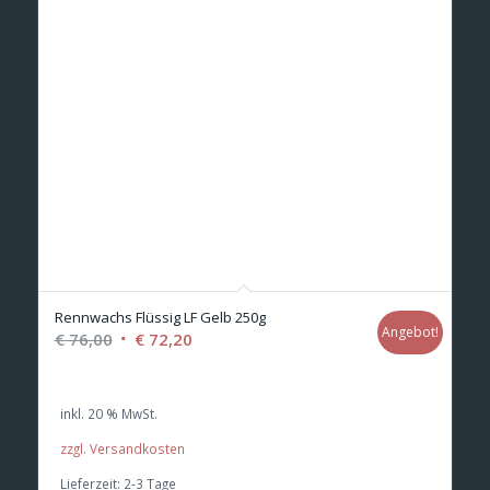
Rennwachs Flüssig LF Gelb 250g
Angebot!
Ursprünglicher
Aktueller
€
76,00
€
72,20
Preis
Preis
war:
ist:
inkl. 20 % MwSt.
€ 76,00
€ 72,20.
zzgl. Versandkosten
Lieferzeit:
2-3 Tage