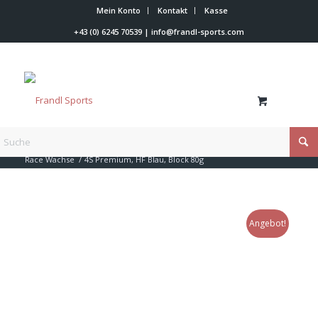
Mein Konto
Kontakt
Kasse
+43 (0) 6245 70539
|
info@frandl-sports.com
Du bist hier:
Startseite
/
Shop
/
Skiwachs
/
Vola Skiwax
/
Race Wachse
/
4S Premium, HF Blau, Block 80g
Angebot!