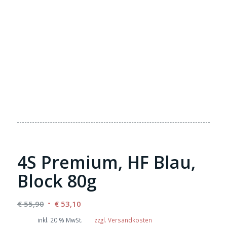
4S Premium, HF Blau,
Block 80g
Ursprünglicher
Aktueller
€
55,90
€
53,10
Preis
Preis
inkl. 20 % MwSt.
zzgl. Versandkosten