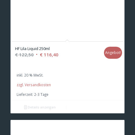
HF Lila Liquid 250ml
Angebot!
Ursprünglicher
Aktueller
€
122,50
€
116,40
Preis
Preis
war:
ist:
inkl. 20 % MwSt.
€ 122,50
€ 116,40.
zzgl. Versandkosten
Lieferzeit:
2-3 Tage
Details anzeigen