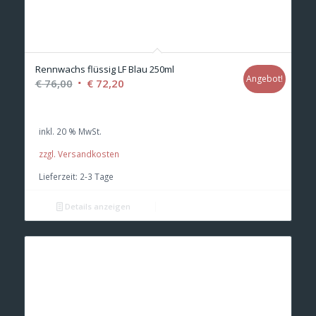
Rennwachs flüssig LF Blau 250ml
Angebot!
Ursprünglicher
Aktueller
€
76,00
€
72,20
Preis
Preis
war:
ist:
inkl. 20 % MwSt.
€ 76,00
€ 72,20.
zzgl. Versandkosten
Lieferzeit:
2-3 Tage
Details anzeigen