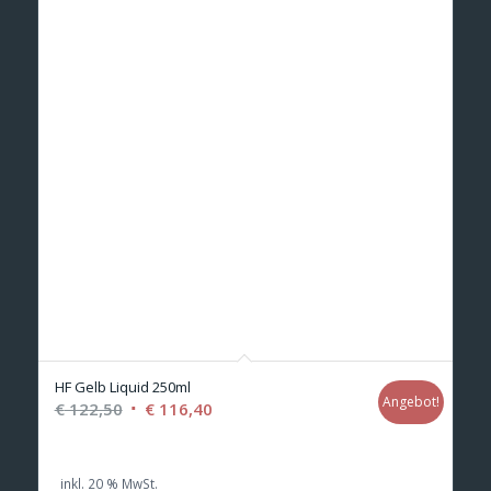
HF Gelb Liquid 250ml
Angebot!
Ursprünglicher
Aktueller
€
122,50
€
116,40
Preis
Preis
war:
ist:
inkl. 20 % MwSt.
€ 122,50
€ 116,40.